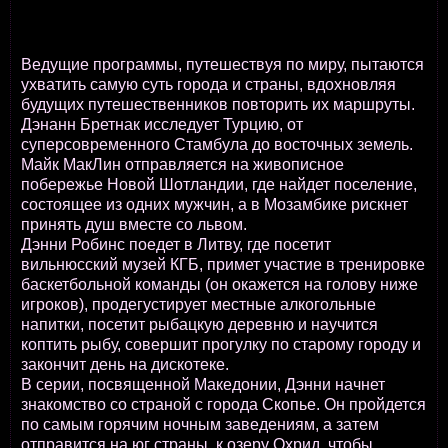
Ведущие программы, путешествуя по миру, пытаются
ухватить самую суть города и страны, вдохновляя
будущих путешественников повторить их маршруты.
Дэнанн Бретнак исследует Турцию, от
суперсовременного Стамбула до восточных земель.
Майк МакЛин отправляется на живописное
побережье Новой Шотландии, где найдет поселение,
состоящее из одних мужчин, а в Мозамбике рискнет
принять душ вместе со львом.
Дэнни Робинс поедет в Литву, где посетит
вильнюсский музей КГБ, примет участие в тренировке
баскетбольной команды (он окажется на голову ниже
игроков), продегустирует местные алкогольные
напитки, посетит рыбацкую деревню и научится
коптить рыбу, совершит прогулку по старому городу и
закончит день на дискотеке.
В серии, посвященной Македонии, Дэнни начнет
знакомство со страной с города Скопье. Он пройдется
по самым горячим ночным заведениям, а затем
отправится на юг страны, к озеру Охрид, чтобы